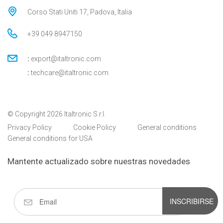
Corso Stati Uniti 17, Padova, Italia
+39 049 8947150
:
export@italtronic.com
:
techcare@italtronic.com
© Copyright 2026 Italtronic S.r.l.
Privacy Policy
Cookie Policy
General conditions
General conditions for USA
Mantente actualizado sobre nuestras novedades
INSCRIBIRSE