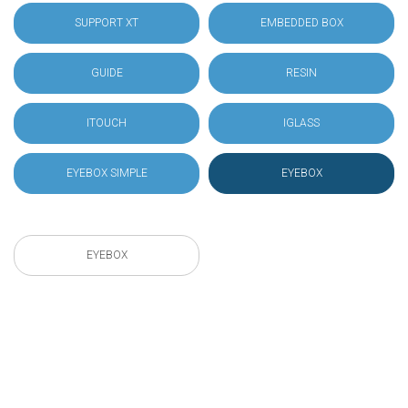
SUPPORT XT
EMBEDDED BOX
GUIDE
RESIN
ITOUCH
IGLASS
EYEBOX SIMPLE
EYEBOX
EYEBOX